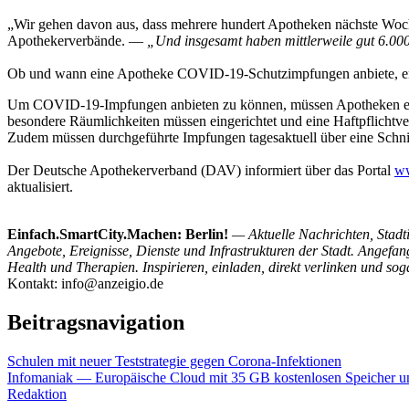
„Wir gehen davon aus, dass mehrere hundert Apotheken nächste Woc
Apothekerverbände. —
„Und insgesamt haben mittlerweile gut 6.00
Ob und wann eine Apotheke COVID-19-Schutzimpfungen anbiete, entsc
Um COVID-19-Impfungen anbieten zu können, müssen Apotheken eine g
besondere Räumlichkeiten müssen eingerichtet und eine Haftpflicht
Zudem müssen durchgeführte Impfungen tagesaktuell über eine Schnit
Der Deutsche Apothekerverband (DAV) informiert über das Portal
ww
aktualisiert.
Einfach.SmartCity.Machen: Berlin!
— Aktuelle Nachrichten, Stadti
Angebote, Ereignisse, Dienste und Infrastrukturen der Stadt. Angefa
Health und Therapien. Inspirieren, einladen, direkt verlinken und sog
Kontakt: info@anzeigio.de
Beitragsnavigation
Schulen mit neuer Teststrategie gegen Corona-Infektionen
Infomaniak — Europäische Cloud mit 35 GB kostenlosen Speicher u
Redaktion