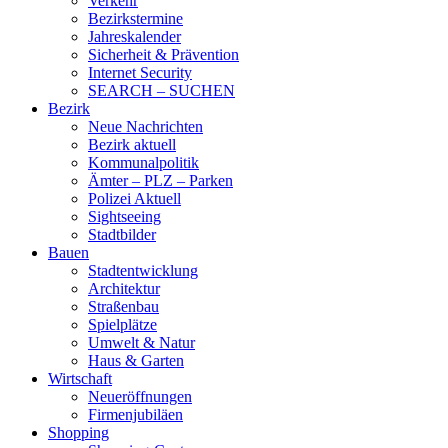
Verkehr
Bezirkstermine
Jahreskalender
Sicherheit & Prävention
Internet Security
SEARCH – SUCHEN
Bezirk
Neue Nachrichten
Bezirk aktuell
Kommunalpolitik
Ämter – PLZ – Parken
Polizei Aktuell
Sightseeing
Stadtbilder
Bauen
Stadtentwicklung
Architektur
Straßenbau
Spielplätze
Umwelt & Natur
Haus & Garten
Wirtschaft
Neueröffnungen
Firmenjubiläen
Shopping