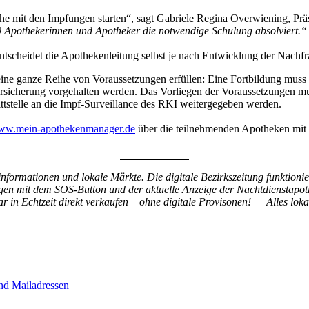
he mit den Impfungen starten“, sagt Gabriele Regina Overwiening, P
0 Apothekerinnen und Apotheker die notwendige Schulung absolviert.“
heidet die Apothekenleitung selbst je nach Entwicklung der Nachfra
anze Reihe von Voraussetzungen erfüllen: Eine Fortbildung muss abso
versicherung vorgehalten werden. Das Vorliegen der Voraussetzungen 
tstelle an die Impf-Surveillance des RKI weitergegeben werden.
w.mein-apothekenmanager.de
über die teilnehmenden Apotheken mit 
nformationen und lokale Märkte. Die digitale Bezirkszeitung funktionier
ngen mit dem SOS-Button und der aktuelle Anzeige der Nachtdienstapot
ar in Echtzeit direkt verkaufen – ohne digitale Provisonen! — Alles lo
nd Mailadressen