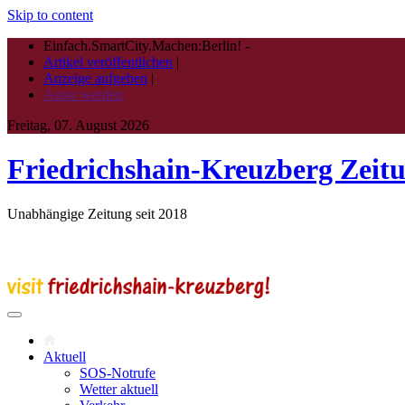
Skip to content
Einfach.SmartCity.Machen:Berlin!
-
Artikel veröffentlichen
|
Anzeige aufgeben
|
Autor werden
Freitag, 07. August 2026
Friedrichshain-Kreuzberg Zeit
Unabhängige Zeitung seit 2018
Aktuell
SOS-Notrufe
Wetter aktuell