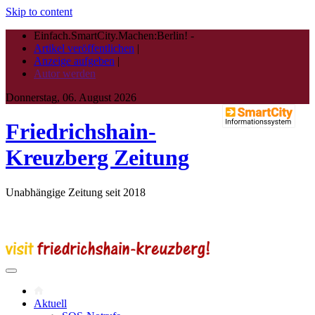
Skip to content
Einfach.SmartCity.Machen:Berlin!
-
Artikel veröffentlichen
|
Anzeige aufgeben
|
Autor werden
Donnerstag, 06. August 2026
Friedrichshain-
Kreuzberg Zeitung
Unabhängige Zeitung seit 2018
Aktuell