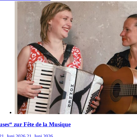
ses“ zur Fête de la Musique
21. Juni 2026
21. Juni 2026