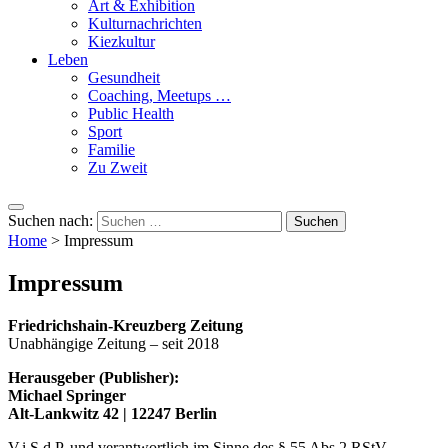
Art & Exhibition
Kulturnachrichten
Kiezkultur
Leben
Gesundheit
Coaching, Meetups …
Public Health
Sport
Familie
Zu Zweit
Suchen nach:
Home
>
Impressum
Impressum
Friedrichshain-Kreuzberg Zeitung
Unabhängige Zeitung – seit 2018
Herausgeber (Publisher):
Michael Springer
Alt-Lankwitz 42 | 12247 Berlin
V.i.S.d.P. und verantwortlich im Sinne des § 55 Abs.2 RStV