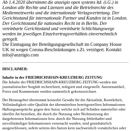
Ab 1.4.2020 übernimmt die anzeigio open systems ltd. (i.G.) in
London alle Rechte und Lizenzen und die Betriebsrechte des
Mediennetzwerks und die internationale Verlagsvertretung. Der
Gerichtsstand für internationale Partner und Kunden ist in London.
Der Gerichtsstand für nationales Recht ist in Berlin. Der
vereinbarte Gerichtsstand und vereinbarte Schlichtungswege
werden im jeweiligen Einzelvertragsverhältnis einvernehmlich
geregelt.
Die Eintragung der Beteiligungsgesellschaft im Company House
UK ist wegen Corona-Beschränkungen z.Zt. verzögert. Kontakt:
info@anzeigio.com
DISCLAIMER:
Inhalte in der FRIEDRICHSHAIN-KREUZBERG ZEITUNG
Die Inhalte der FRIEDRICHSHAIN-KREUZBERG ZEITUNG werden mit
journalistischer Sorgfalt recherchiert, redigiert und eingestellt. Autorenartikel,
Fotos und Kommentare werden namentlich gekennzeichnet.
Der Herausgeber übernimmt keinerlei Gewähr für die Aktualität, Korrektheit,
Vollständigkeit oder Qualität der übermittelten bereitgestellten Informationen.
Haftungsansprüche gegen den Autor, welche sich auf Schäden materieller oder
ideeller Art beziehen, die durch die Nutzung oder Nichtnutzung der
dargebotenen Informationen bzw. durch die Nutzung fehlerhafter und
unvollständiger Informationen verursacht wurden, sind grundsätzlich
ausgeschlossen, sofern seitens des Autors kein nachweislich vorsätzliches oder