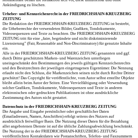
Ankündigung zu löschen.
Urheber- und Kennzeichenrecht in der FRIEDRICHSHAIN-KREUZBERG
ZEITUNG
Die Redaktion der FRIEDRICHSHAIN-KREUZBERG ZEITUNG ist bestrebt,
die Urheberrechte der verwendeten Bilder, Grafiken, Tondokumente,
Videosequenzen und Texte zu beachten. Die FRIEDRICHSHAIN-KREUZBERG
ZEITUNG tritt für eine „faire, begründete und nicht diskriminierende
Lizensierung” (Fair, Reasonable and Non-Discriminatory) für genutzte Inhalte
ein.
Alle in der FRIEDRICHSHAIN-KREUZBERG ZEITUNG genannten und ggf.
durch Dritte geschützten Marken- und Warenzeichen unterliegen
uneingeschränkt den Bestimmungen des jeweils gültigen Kennzeichenrechts
und den Besitzrechten der jeweiligen eingetragenen Eigentümer. Die Nennung
erlaubt nicht den Schluss, die Markenzeichen seinen nicht durch Rechte Dritter
geschützt! Das Copyright für veröffentlichte, vom Autor selbst erstellte Objekte
bleibt allein beim Autor der Seiten. Eine Vervielfältigung oder Verwendung
solcher Grafiken, Tondokumente, Videosequenzen und Texte in anderen
elektronischen oder gedruckten Publikationen ist ohne ausdrückliche
Zustimmung des Autors nicht gestattet.
Datenschutz in der FRIEDRICHSHAIN-KREUZBERG ZEITUNG
Die Angabe und Eingabe persönlicher oder geschäftlicher Daten
(Emailadressen, Namen, Anschriften) erfolgt seitens des Nutzers auf
ausdrücklich freiwilliger Basis. Die Nutzung dieser Daten für die Bezahlung
aller angebotenen Dienste ist auf die übliche Zahlungsabwicklung beschränkt.
Die Nutzung der in der FRIEDRICHSHAIN-KREUZBERG ZEITUNG
veröffentlichten Kontaktdaten wie Postanschriften, Telefon- und Faxnummern