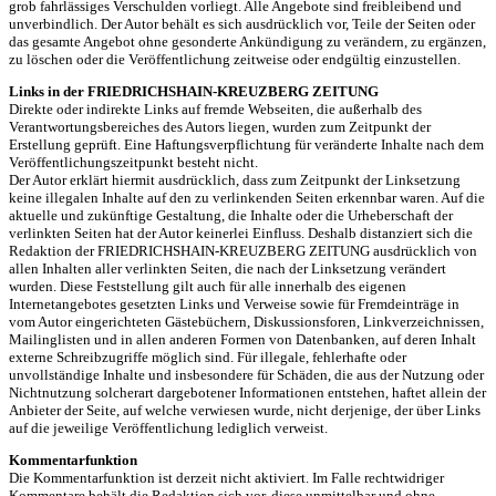
grob fahrlässiges Verschulden vorliegt. Alle Angebote sind freibleibend und
unverbindlich. Der Autor behält es sich ausdrücklich vor, Teile der Seiten oder
das gesamte Angebot ohne gesonderte Ankündigung zu verändern, zu ergänzen,
zu löschen oder die Veröffentlichung zeitweise oder endgültig einzustellen.
Links in der FRIEDRICHSHAIN-KREUZBERG ZEITUNG
Direkte oder indirekte Links auf fremde Webseiten, die außerhalb des
Verantwortungsbereiches des Autors liegen, wurden zum Zeitpunkt der
Erstellung geprüft. Eine Haftungsverpflichtung für veränderte Inhalte nach dem
Veröffentlichungszeitpunkt besteht nicht.
Der Autor erklärt hiermit ausdrücklich, dass zum Zeitpunkt der Linksetzung
keine illegalen Inhalte auf den zu verlinkenden Seiten erkennbar waren. Auf die
aktuelle und zukünftige Gestaltung, die Inhalte oder die Urheberschaft der
verlinkten Seiten hat der Autor keinerlei Einfluss. Deshalb distanziert sich die
Redaktion der FRIEDRICHSHAIN-KREUZBERG ZEITUNG ausdrücklich von
allen Inhalten aller verlinkten Seiten, die nach der Linksetzung verändert
wurden. Diese Feststellung gilt auch für alle innerhalb des eigenen
Internetangebotes gesetzten Links und Verweise sowie für Fremdeinträge in
vom Autor eingerichteten Gästebüchern, Diskussionsforen, Linkverzeichnissen,
Mailinglisten und in allen anderen Formen von Datenbanken, auf deren Inhalt
externe Schreibzugriffe möglich sind. Für illegale, fehlerhafte oder
unvollständige Inhalte und insbesondere für Schäden, die aus der Nutzung oder
Nichtnutzung solcherart dargebotener Informationen entstehen, haftet allein der
Anbieter der Seite, auf welche verwiesen wurde, nicht derjenige, der über Links
auf die jeweilige Veröffentlichung lediglich verweist.
Kommentarfunktion
Die Kommentarfunktion ist derzeit nicht aktiviert. Im Falle rechtwidriger
Kommentare behält die Redaktion sich vor, diese unmittelbar und ohne