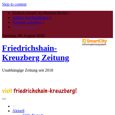
Skip to content
Einfach.SmartCity.Machen:Berlin!
-
Artikel veröffentlichen
|
Anzeige aufgeben
|
Autor werden
Samstag, 08. August 2026
Friedrichshain-
Kreuzberg Zeitung
Unabhängige Zeitung seit 2018
Aktuell