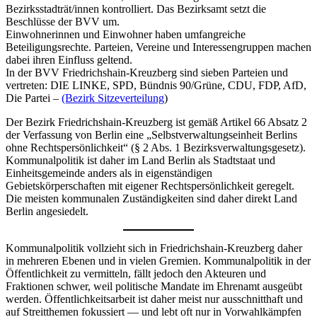
Bezirksstadträt/innen kontrolliert. Das Bezirksamt setzt die
Beschlüsse der BVV um.
Einwohnerinnen und Einwohner haben umfangreiche
Beteiligungsrechte. Parteien, Vereine und Interessengruppen machen
dabei ihren Einfluss geltend.
In der BVV Friedrichshain-Kreuzberg sind sieben Parteien und
vertreten: DIE LINKE, SPD, Bündnis 90/Grüne, CDU, FDP, AfD,
Die Partei –
(Bezirk Sitzeverteilung
)
Der Bezirk Friedrichshain-Kreuzberg ist gemäß Artikel 66 Absatz 2
der Verfassung von Berlin eine „Selbstverwaltungseinheit Berlins
ohne Rechtspersönlichkeit“ (§ 2 Abs. 1 Bezirksverwaltungsgesetz).
Kommunalpolitik ist daher im Land Berlin als Stadtstaat und
Einheitsgemeinde anders als in eigenständigen
Gebietskörperschaften mit eigener Rechtspersönlichkeit geregelt.
Die meisten kommunalen Zuständigkeiten sind daher direkt Land
Berlin angesiedelt.
Kommunalpolitik vollzieht sich in Friedrichshain-Kreuzberg daher
in mehreren Ebenen und in vielen Gremien. Kommunalpolitik in der
Öffentlichkeit zu vermitteln, fällt jedoch den Akteuren und
Fraktionen schwer, weil politische Mandate im Ehrenamt ausgeübt
werden. Öffentlichkeitsarbeit ist daher meist nur ausschnitthaft und
auf Streitthemen fokussiert — und lebt oft nur in Vorwahlkämpfen