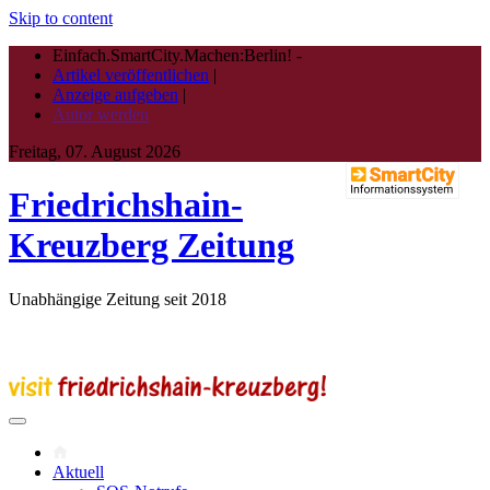
Skip to content
Einfach.SmartCity.Machen:Berlin!
-
Artikel veröffentlichen
|
Anzeige aufgeben
|
Autor werden
Freitag, 07. August 2026
Friedrichshain-
Kreuzberg Zeitung
Unabhängige Zeitung seit 2018
Aktuell