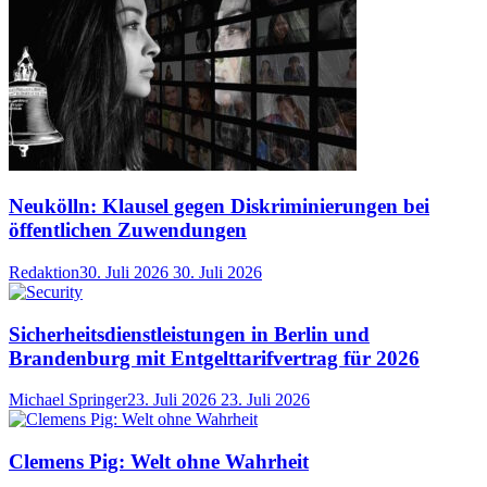
Neukölln: Klausel gegen Diskriminierungen bei
öffentlichen Zuwendungen
Redaktion
30. Juli 2026
30. Juli 2026
Sicherheitsdienstleistungen in Berlin und
Brandenburg mit Entgelttarifvertrag für 2026
Michael Springer
23. Juli 2026
23. Juli 2026
Clemens Pig: Welt ohne Wahrheit