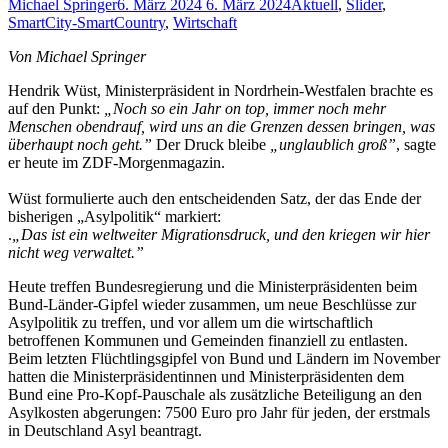
Michael Springer
6. März 2024
6. März 2024
Aktuell
,
Slider
,
SmartCity-SmartCountry
,
Wirtschaft
Von Michael Springer
Hendrik Wüst, Ministerpräsident in Nordrhein-Westfalen brachte es
auf den Punkt:
„Noch so ein Jahr on top, immer noch mehr
Menschen obendrauf, wird uns an die Grenzen dessen bringen, was
überhaupt noch geht.”
Der Druck bleibe
„unglaublich groß”
, sagte
er heute im ZDF-Morgenmagazin.
Wüst formulierte auch den entscheidenden Satz, der das Ende der
bisherigen „Asylpolitik“ markiert:
.
„Das ist ein weltweiter Migrationsdruck, und den kriegen wir hier
nicht weg verwaltet.”
Heute treffen Bundesregierung und die Ministerpräsidenten beim
Bund-Länder-Gipfel wieder zusammen, um neue Beschlüsse zur
Asylpolitik zu treffen, und vor allem um die wirtschaftlich
betroffenen Kommunen und Gemeinden finanziell zu entlasten.
Beim letzten Flüchtlingsgipfel von Bund und Ländern im November
hatten die Ministerpräsidentinnen und Ministerpräsidenten dem
Bund eine Pro-Kopf-Pauschale als zusätzliche Beteiligung an den
Asylkosten abgerungen: 7500 Euro pro Jahr für jeden, der erstmals
in Deutschland Asyl beantragt.