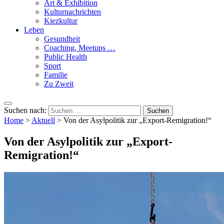
Art & Exhibition
Kulturnachrichten
Kiezkultur
Leben
Gesundheit
Coaching, Meetups …
Public Health
Sport
Familie
Zu Zweit
Suchen nach:
Home
>
Aktuell
>
Von der Asylpolitik zur „Export-Remigration!“
Von der Asylpolitik zur „Export-
Remigration!“