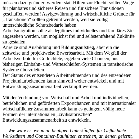
müssen dazu geändert werden: statt Hilfen zur Flucht, sollten Wege
für planbares und sicheres Reisen und für sichere Transitionen
geschaffen werden! Asylgewährung und wirtschaftliche Gründe für
„Transitionen“ sollten getrennt werden, weil sie völlig
unterschiedliche Schutzbedarfe haben.
Arbeitsmigration sollte als legitimes individuelles und familäres Ziel
angesehen werden, um möglichst frei und selbstentfaltend Zukünfte
zu gestalten.
Anreize sind Ausbildung und Bildungsaufstieg, aber ein die
zeitweise und projektweise Erwerbsarbeit. Mit dem Wegfall der
Arbeitsverbote für Geflüchtete, ergeben viele Chancen, aus
bisherigen Einbahn- und Warteschleifen-Systemen in transitorische
Systeme überzuleiten.
Der Status des entsendeten Arbeitnehmenden und des entsendeten
Projektmitarbeitenden kann sinnvoll weiter entwickelt und mit
Entwicklungszusammenarbeit verknüpft werden.
Mit der Verbindung von Wirtschaft und Arbeit und individuellen,
betrieblichen und geförderten Exportchancen und mit internationaler
wirtschaftlicher Zusammenarbeit kann es gelingen, völlig neue
Formen der internationalen „zivilisatorischen“
Entwicklungszusammenarbeit zu entwickeln.
— Wie wäre es, wenn an heutigen Unterkünften für Geflüchtete
Werkstätten und Container-Bauhütten entstehen, an denen gelernt,