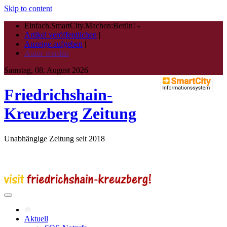
Skip to content
Einfach.SmartCity.Machen:Berlin!
-
Artikel veröffentlichen
|
Anzeige aufgeben
|
Autor werden
Samstag, 08. August 2026
Friedrichshain-
Kreuzberg Zeitung
Unabhängige Zeitung seit 2018
Aktuell