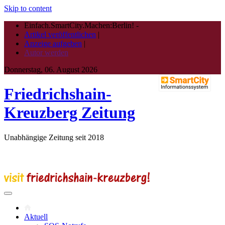
Skip to content
Einfach.SmartCity.Machen:Berlin!
-
Artikel veröffentlichen
|
Anzeige aufgeben
|
Autor werden
Donnerstag, 06. August 2026
Friedrichshain-
Kreuzberg Zeitung
Unabhängige Zeitung seit 2018
Aktuell