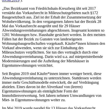
09.08.2019
):
„Das Bezirksamt von Friedrichshain-Kreuzberg übt seit 2017
verstärkt das Vorkaufsrecht in Milieuschutzgebieten nach §172
Baugesetzbuch aus. Ziel ist der Erhalt der Zusammensetzung der
Wohnbevölkerung. In den vergangenen Jahren hat der Bezirk 28
Mal das Vorkaufsrecht ausgeübt und für 29 Häuser
Abwendungsvereinbarungen abgeschlossen. Insgesamt konnten so
1281 Wohnungen bzw. Haushalte gesichert werden. In den meisten
Fällen hat der Bezirk zu Gunsten von landeseigenen
Wohnungsbaugesellschaften vorgekauft. Käufer*innen können den
Vorkauf abwenden, wenn sie sich zur Einhaltung des
Milieuschutzes verpflichten. Sie tun dies vertraglich durch eine
Abwendungsvereinbarung. Darin wird u.a. auf mietpreistreibende
Modernisierungen und die Aufteilung der Mietshäuser in
Eigentumswohnungen verzichtet.
Seit Beginn 2019 sind Käufer*innen immer weniger bereit, diese
Abwendungsvereinbarung zu unterzeichnen. Stattdessen werden
immer mehr Geschäftsmodelle entwickelt, die auf Verdrängung
abzielen. Eines davon ist der Abverkauf von (leeren)
Eigentumswohnungen als einträglichste Form der
Immobilienverwertung. Seit Jahren nehmen Umwandlungen von
Miet- in Eigentumswohnungen weiter zu.
Im Mai 2019 wurde parallel für 13 Häuser das Vorkaufsrecht