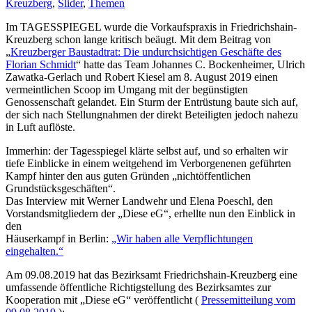
Kreuzberg
,
Slider
,
Themen
Im TAGESSPIEGEL wurde die Vorkaufspraxis in Friedrichshain-
Kreuzberg schon lange kritisch beäugt. Mit dem Beitrag von
„
Kreuzberger Baustadtrat: Die undurchsichtigen Geschäfte des
Florian Schmidt
“ hatte das Team Johannes C. Bockenheimer, Ulrich
Zawatka-Gerlach und Robert Kiesel am 8. August 2019 einen
vermeintlichen Scoop im Umgang mit der begünstigten
Genossenschaft gelandet. Ein Sturm der Entrüstung baute sich auf,
der sich nach Stellungnahmen der direkt Beteiligten jedoch nahezu
in Luft auflöste.
Immerhin: der Tagesspiegel klärte selbst auf, und so erhalten wir
tiefe Einblicke in einem weitgehend im Verborgenenen geführten
Kampf hinter den aus guten Gründen „nichtöffentlichen
Grundstücksgeschäften“.
Das Interview mit Werner Landwehr und Elena Poeschl, den
Vorstandsmitgliedern der „Diese eG“, erhellte nun den Einblick in
den
Häuserkampf in Berlin:
„Wir haben alle Verpflichtungen
eingehalten.“
Am 09.08.2019 hat das Bezirksamt Friedrichshain-Kreuzberg eine
umfassende öffentliche Richtigstellung des Bezirksamtes zur
Kooperation mit „Diese eG“ veröffentlicht (
Pressemitteilung vom