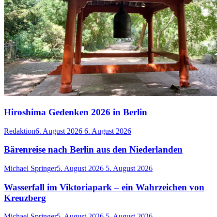
Hiroshima Gedenken 2026 in Berlin
Redaktion
6. August 2026
6. August 2026
Bärenreise nach Berlin aus den Niederlanden
Michael Springer
5. August 2026
5. August 2026
Wasserfall im Viktoriapark – ein Wahrzeichen von
Kreuzberg
Michael Springer
5. August 2026
5. August 2026