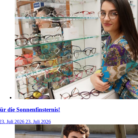
für die Sonnenfinsternis!
23. Juli 2026
23. Juli 2026