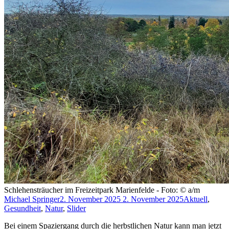
Schlehensträucher im Freizeitpark Marienfelde - Foto: © a/m
Michael Springer
2. November 2025
2. November 2025
Aktuell
,
Gesundheit
,
Natur
,
Slider
Bei einem Spaziergang durch die herbstlichen Natur kann man jetzt