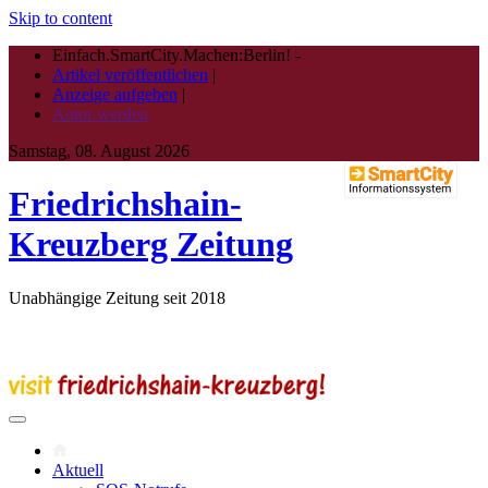
Skip to content
Einfach.SmartCity.Machen:Berlin!
-
Artikel veröffentlichen
|
Anzeige aufgeben
|
Autor werden
Samstag, 08. August 2026
Friedrichshain-
Kreuzberg Zeitung
Unabhängige Zeitung seit 2018
Aktuell