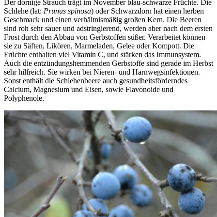
Der dornige Strauch trägt im November blau-schwarze Früchte. Die
Schlehe (lat:
Prunus spinosa
) oder Schwarzdorn hat einen herben
Geschmack und einen verhältnismäßig großen Kern. Die Beeren
sind roh sehr sauer und adstringierend, werden aber nach dem ersten
Frost durch den Abbau von Gerbstoffen süßer. Verarbeitet können
sie zu Säften, Likören, Marmeladen, Gelee oder Kompott. Die
Früchte enthalten viel Vitamin C, und stärken das Immunsystem.
Auch die entzündungshemmenden Gerbstoffe sind gerade im Herbst
sehr hilfreich. Sie wirken bei Nieren- und Harnwegsinfektionen.
Sonst enthält die Schlehenbeere auch gesundheitsförderndes
Calcium, Magnesium und Eisen, sowie Flavonoide und
Polyphenole.