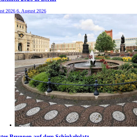
ust 2026
6. August 2026
ster Brunnen auf dem Schinkelplatz