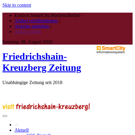
Skip to content
Einfach.SmartCity.Machen:Berlin!
-
Artikel veröffentlichen
|
Anzeige aufgeben
|
Autor werden
Samstag, 08. August 2026
Friedrichshain-
Kreuzberg Zeitung
Unabhängige Zeitung seit 2018
Aktuell