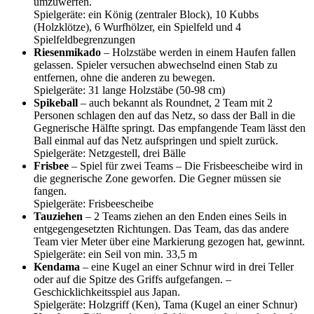
umzuwerfen.
Spielgeräte: ein König (zentraler Block), 10 Kubbs
(Holzklötze), 6 Wurfhölzer, ein Spielfeld und 4
Spielfeldbegrenzungen
Riesenmikado
– Holzstäbe werden in einem Haufen fallen
gelassen. Spieler versuchen abwechselnd einen Stab zu
entfernen, ohne die anderen zu bewegen.
Spielgeräte: 31 lange Holzstäbe (50-98 cm)
Spikeball
– auch bekannt als Roundnet, 2 Team mit 2
Personen schlagen den auf das Netz, so dass der Ball in die
Gegnerische Hälfte springt. Das empfangende Team lässt den
Ball einmal auf das Netz aufspringen und spielt zurück.
Spielgeräte: Netzgestell, drei Bälle
Frisbee
– Spiel für zwei Teams – Die Frisbeescheibe wird in
die gegnerische Zone geworfen. Die Gegner müssen sie
fangen.
Spielgeräte: Frisbeescheibe
Tauziehen
– 2 Teams ziehen an den Enden eines Seils in
entgegengesetzten Richtungen. Das Team, das das andere
Team vier Meter über eine Markierung gezogen hat, gewinnt.
Spielgeräte: ein Seil von min. 33,5 m
Kendama
– eine Kugel an einer Schnur wird in drei Teller
oder auf die Spitze des Griffs aufgefangen. –
Geschicklichkeitsspiel aus Japan.
Spielgeräte: Holzgriff (Ken), Tama (Kugel an einer Schnur)