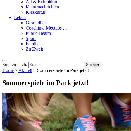
Art & Exhibition
Kulturnachrichten
Kiezkultur
Leben
Gesundheit
Coaching, Meetups …
Public Health
Sport
Familie
Zu Zweit
Suchen nach:
Home
>
Aktuell
>
Sommerspiele im Park jetzt!
Sommerspiele im Park jetzt!