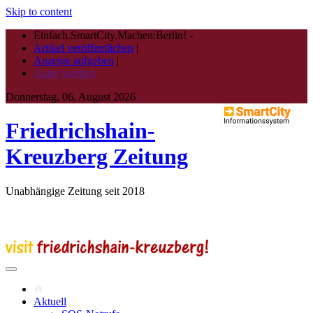
Skip to content
Einfach.SmartCity.Machen:Berlin!
-
Artikel veröffentlichen
|
Anzeige aufgeben
|
Autor werden
Donnerstag, 06. August 2026
Friedrichshain-
Kreuzberg Zeitung
Unabhängige Zeitung seit 2018
Aktuell