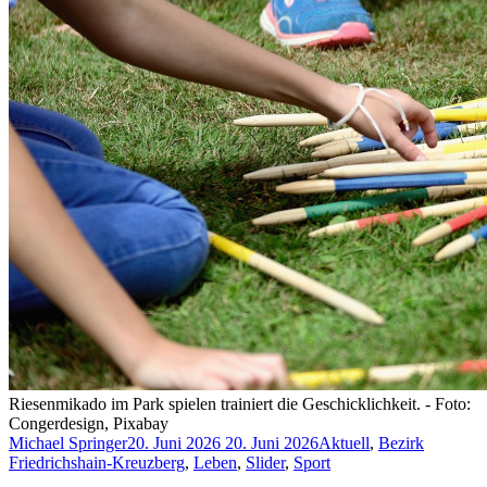
Riesenmikado im Park spielen trainiert die Geschicklichkeit. - Foto:
Congerdesign, Pixabay
Michael Springer
20. Juni 2026
20. Juni 2026
Aktuell
,
Bezirk
Friedrichshain-Kreuzberg
,
Leben
,
Slider
,
Sport