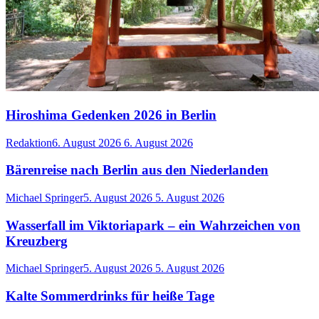
Hiroshima Gedenken 2026 in Berlin
Redaktion
6. August 2026
6. August 2026
Bärenreise nach Berlin aus den Niederlanden
Michael Springer
5. August 2026
5. August 2026
Wasserfall im Viktoriapark – ein Wahrzeichen von
Kreuzberg
Michael Springer
5. August 2026
5. August 2026
Kalte Sommerdrinks für heiße Tage