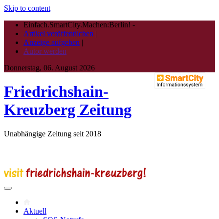
Skip to content
Einfach.SmartCity.Machen:Berlin!
-
Artikel veröffentlichen
|
Anzeige aufgeben
|
Autor werden
Donnerstag, 06. August 2026
Friedrichshain-
Kreuzberg Zeitung
Unabhängige Zeitung seit 2018
Aktuell