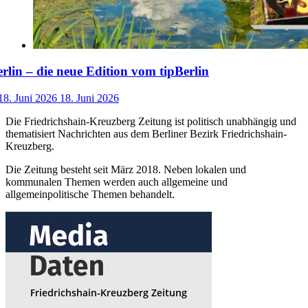
lin – die neue Edition vom tipBerlin
18. Juni 2026
18. Juni 2026
Die Friedrichshain-Kreuzberg Zeitung ist politisch unabhängig und
thematisiert Nachrichten aus dem Berliner Bezirk Friedrichshain-
Kreuzberg.
Die Zeitung besteht seit März 2018. Neben lokalen und
kommunalen Themen werden auch allgemeine und
allgemeinpolitische Themen behandelt.