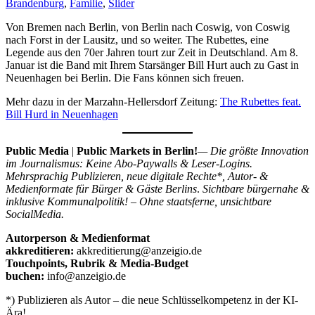
Brandenburg
,
Familie
,
Slider
Von Bremen nach Berlin, von Berlin nach Coswig, von Coswig
nach Forst in der Lausitz, und so weiter. The Rubettes, eine
Legende aus den 70er Jahren tourt zur Zeit in Deutschland. Am 8.
Januar ist die Band mit Ihrem Starsänger Bill Hurt auch zu Gast in
Neuenhagen bei Berlin. Die Fans können sich freuen.
Mehr dazu in der Marzahn-Hellersdorf Zeitung:
The Rubettes feat.
Bill Hurd in Neuenhagen
Public Media
|
Public Markets in Berlin!
— Die größte Innovation
im Journalismus: Keine Abo-Paywalls & Leser-Logins.
Mehrsprachig Publizieren, neue digitale Rechte*, Autor- &
Medienformate für Bürger & Gäste Berlins
.
Sichtbare bürgernahe &
inklusive Kommunalpolitik! – Ohne staatsferne, unsichtbare
SocialMedia.
Autorperson & Medienformat
akkreditieren:
akkreditierung@anzeigio.de
Touchpoints, Rubrik & Media-Budget
buchen:
info@anzeigio.de
*) Publizieren als Autor – die neue Schlüsselkompetenz in der KI-
Ära!