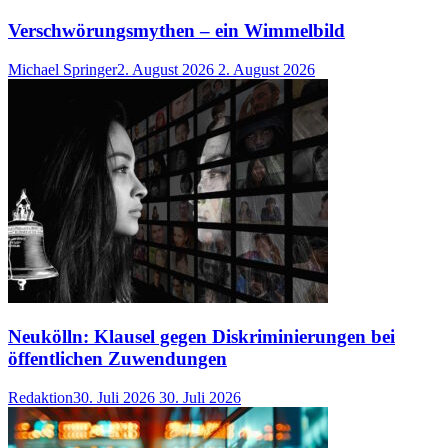
Verschwörungsmythen – ein Wimmelbild
Michael Springer
2. August 2026
2. August 2026
Neukölln: Klausel gegen Diskriminierungen bei
öffentlichen Zuwendungen
Redaktion
30. Juli 2026
30. Juli 2026