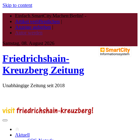
Skip to content
Einfach.SmartCity.Machen:Berlin!
-
Artikel veröffentlichen
|
Anzeige aufgeben
|
Autor werden
Samstag, 08. August 2026
Friedrichshain-
Kreuzberg Zeitung
Unabhängige Zeitung seit 2018
Aktuell