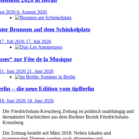
ust 2026
6. August 2026
ster Brunnen auf dem Schinkelplatz
17. Juli 2026
17. Juli 2026
ses“ zur Fête de la Musique
21. Juni 2026
21. Juni 2026
lin – die neue Edition vom tipBerlin
18. Juni 2026
18. Juni 2026
Die Friedrichshain-Kreuzberg Zeitung ist politisch unabhängig und
thematisiert Nachrichten aus dem Berliner Bezirk Friedrichshain-
Kreuzberg.
Die Zeitung besteht seit März 2018. Neben lokalen und
kommunalen Themen werden auch allgemeine und