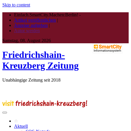
Skip to content
Einfach.SmartCity.Machen:Berlin!
-
Artikel veröffentlichen
|
Anzeige aufgeben
|
Autor werden
Samstag, 08. August 2026
Friedrichshain-
Kreuzberg Zeitung
Unabhängige Zeitung seit 2018
Aktuell