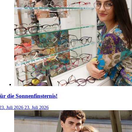
für die Sonnenfinsternis!
23. Juli 2026
23. Juli 2026