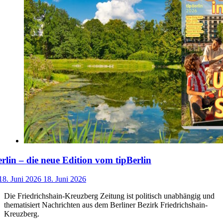
lin – die neue Edition vom tipBerlin
18. Juni 2026
18. Juni 2026
Die Friedrichshain-Kreuzberg Zeitung ist politisch unabhängig und
thematisiert Nachrichten aus dem Berliner Bezirk Friedrichshain-
Kreuzberg.