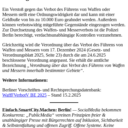
Ein Verstoß gegen das Verbot des Führens von Waffen oder
Messern stellt eine Ordnungswidrigkeit dar und kann mit einer
Geldbuße von bis zu 10.000 Euro geahndet werden. Außerdem
können verbotswidrig mitgeführte Gegenstände eingezogen werden.
Zur Durchsetzung des Waffen- und Messerverbots ist die Polizei
Berlin berechtigt, verdachtsunabhängige Kontrollen vorzunehmen.
Gleichzeitig wird die Verordnung über das Verbot des Führens von
Waffen und Messern vom 17. Dezember 2024 (Gesetz- und
Verordnungsblatt 2025, Seite 23) durch die am 24.6.2025
beschlossene Verordnung angepasst. Sie erhält die amtliche
Bezeichnung
„Verordnung über das Verbot des Führens von Waffen
und Messern innerhalb bestimmter Gebiete“
.
Weitere Informationen:
Berliner Vorschriften- und Rechtsprechungsdatenbank:
WaffFVerbotV BE 2025
– Stand 15.2.2025
Einfach.SmartCity.Machen: Berlin!
— SocialMedia bekommen
Konkurrenz: „PublicMedia“ vereinen Prinzipien freier &
unabhängiger Presse mit Bürgerrechten auf Inklusion, Sichtbarkeit
& Selbstentfaltung und offenen Zugriff. Offene Systeme. Keine