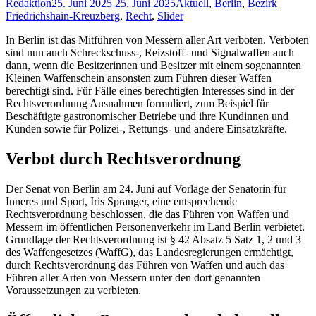
Redaktion
25. Juni 2025
25. Juni 2025
Aktuell
,
Berlin
,
Bezirk
Friedrichshain-Kreuzberg
,
Recht
,
Slider
In Berlin ist das Mitführen von Messern aller Art verboten. Verboten
sind nun auch Schreckschuss-, Reizstoff- und Signalwaffen auch
dann, wenn die Besitzerinnen und Besitzer mit einem sogenannten
Kleinen Waffenschein ansonsten zum Führen dieser Waffen
berechtigt sind. Für Fälle eines berechtigten Interesses sind in der
Rechtsverordnung Ausnahmen formuliert, zum Beispiel für
Beschäftigte gastronomischer Betriebe und ihre Kundinnen und
Kunden sowie für Polizei-, Rettungs- und andere Einsatzkräfte.
Verbot durch Rechtsverordnung
Der Senat von Berlin am 24. Juni auf Vorlage der Senatorin für
Inneres und Sport, Iris Spranger, eine entsprechende
Rechtsverordnung beschlossen, die das Führen von Waffen und
Messern im öffentlichen Personenverkehr im Land Berlin verbietet.
Grundlage der Rechtsverordnung ist § 42 Absatz 5 Satz 1, 2 und 3
des Waffengesetzes (WaffG), das Landesregierungen ermächtigt,
durch Rechtsverordnung das Führen von Waffen und auch das
Führen aller Arten von Messern unter den dort genannten
Voraussetzungen zu verbieten.