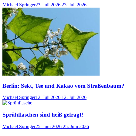
Michael Springer
23. Juli 2026
23. Juli 2026
Berlin: Sekt, Tee und Kakao vom Straßenbaum?
Michael Springer
12. Juli 2026
12. Juli 2026
Sprühflaschen sind heiß gefragt!
Michael Springer
25. Juni 2026
25. Juni 2026