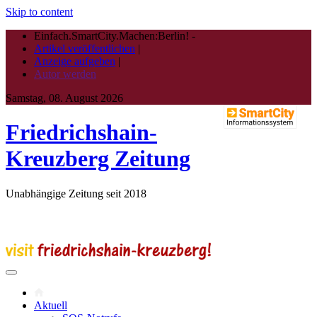
Skip to content
Einfach.SmartCity.Machen:Berlin!
-
Artikel veröffentlichen
|
Anzeige aufgeben
|
Autor werden
Samstag, 08. August 2026
Friedrichshain-
Kreuzberg Zeitung
Unabhängige Zeitung seit 2018
Aktuell