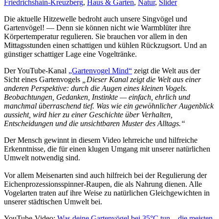
Friedrichshain-Kreuzberg
,
Haus & Garten
,
Natur
,
Slider
Die aktuelle Hitzewelle bedroht auch unsere Singvögel und
Gartenvögel! — Denn sie können nicht wie Warmblüter ihre
Körpertemperatur regulieren. Sie brauchen vor allem in den
Mittagsstunden einen schattigen und kühlen Rückzugsort. Und an
günstiger schattiger Lage eine Vogeltränke.
Der YouTube-Kanal
„Gartenvogel Mind“
zeigt die Welt aus der
Sicht eines Gartenvogels
„Dieser Kanal zeigt die Welt aus einer
anderen Perspektive: durch die Augen eines kleinen Vogels.
Beobachtungen, Gedanken, Instinkte — einfach, ehrlich und
manchmal überraschend tief. Was wie ein gewöhnlicher Augenblick
aussieht, wird hier zu einer Geschichte über Verhalten,
Entscheidungen und die unsichtbaren Muster des Alltags.“
Der Mensch gewinnt in diesem Video lehrreiche und hilfreiche
Erkenntnisse, die für einen klugen Umgang mit unserer natürlichen
Umwelt notwendig sind.
Vor allem Meisenarten sind auch hilfreich bei der Regulierung der
Eichenprozessionsspinner-Raupen, die als Nahrung dienen. Alle
Vogelarten traten auf ihre Weise zu natürlichen Gleichgewichten in
unserer städtischen Umwelt bei.
YouTube-Video:
Was deine Gartenvögel bei 35°C tun – die meisten