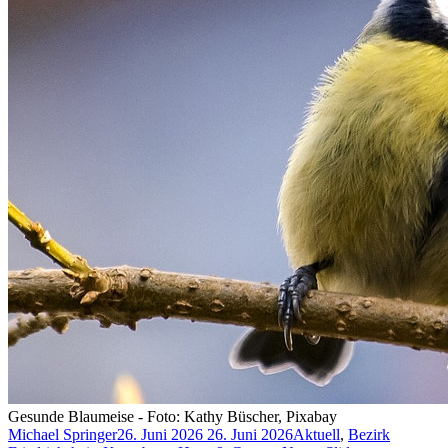
Gesunde Blaumeise - Foto: Kathy Büscher, Pixabay
Michael Springer
26. Juni 2026
26. Juni 2026
Aktuell
,
Bezirk