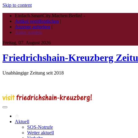
Skip to content
Einfach.SmartCity.Machen:Berlin!
-
Artikel veröffentlichen
|
Anzeige aufgeben
|
Autor werden
Freitag, 07. August 2026
Friedrichshain-Kreuzberg Zeit
Unabhängige Zeitung seit 2018
Aktuell
SOS-Notrufe
Wetter aktuell