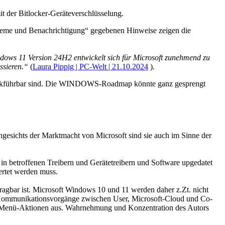
der Bitlocker-Geräteverschlüsselung.
leme und Benachrichtigung“ gegebenen Hinweise zeigen die
ows 11 Version 24H2 entwickelt sich für Microsoft zunehmend zu
ssieren.“
(
Laura Pippig | PC-Welt | 21.10.2024
).
urückführbar sind. Die WINDOWS-Roadmap könnte ganz gesprengt
ngesichts der Marktmacht von Microsoft sind sie auch im Sinne der
in betroffenen Treibern und Gerätetreibern und Software upgedatet
ertet werden muss.
tragbar ist. Microsoft Windows 10 und 11 werden daher z.Zt. nicht
en Kommunikationsvorgänge zwischen User, Microsoft-Cloud und Co-
und Menü-Aktionen aus. Wahrnehmung und Konzentration des Autors