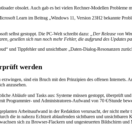
r obsolet. Auch gab es bei vielen Rechner-Modellen Probleme mit 
icrosoft Learn im Beitrag „Windows 11, Version 23H2 bekannte Prob
ft selbst gestoppt. Die PC-Welt schreibt dazu:
„Der Release von Wind
ren, gesellen sich nun noch mehr Fehler, die aufgrund des Updates pa
-Cloud“ und Tippfehler und unsichtbare „Daten-Dialog-Resonanzen z
rprüft werden
erzwingen, sind ein Bruch mit den Prinzipien des offenen Internets. A
ich anzusehen.
bliche Abläufe und Tasks aus: Systeme müssen gestoppt, überprüft und 
r mit Programmier- und Administratoren-Aufwand von 70 €/Stunde bew
geplanten Arbeitsaufwand in der Redaktion verursacht, der nicht mehr 
 durch die in nahezu Echtzeit ablaufenden sichtbaren und unsichtbar
hler wachsen sich zu Browser-Flackern und ungesteuerten Bildschirm 