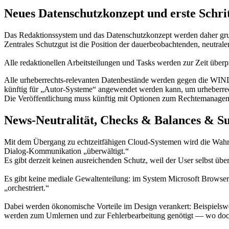
Neues Datenschutzkonzept und erste Schri
Das Redaktionssystem und das Datenschutzkonzept werden daher grund
Zentrales Schutzgut ist die Position der dauerbeobachtenden, neutral
Alle redaktionellen Arbeitsteilungen und Tasks werden zur Zeit übe
Alle urheberrechts-relevanten Datenbestände werden gegen die WINDO
künftig für „Autor-Systeme“ angewendet werden kann, um urheberrecht
Die Veröffentlichung muss künftig mit Optionen zum Rechtemanag
News-Neutralität, Checks & Balances & Su
Mit dem Übergang zu echtzeitfähigen Cloud-Systemen wird die Wah
Dialog-Kommunikation „überwältigt.“
Es gibt derzeit keinen ausreichenden Schutz, weil der User selbst ü
Es gibt keine mediale Gewaltenteilung: im System Microsoft Brows
„orchestriert.“
Dabei werden ökonomische Vorteile im Design verankert: Beispiels
werden zum Umlernen und zur Fehlerbearbeitung genötigt — wo doch um