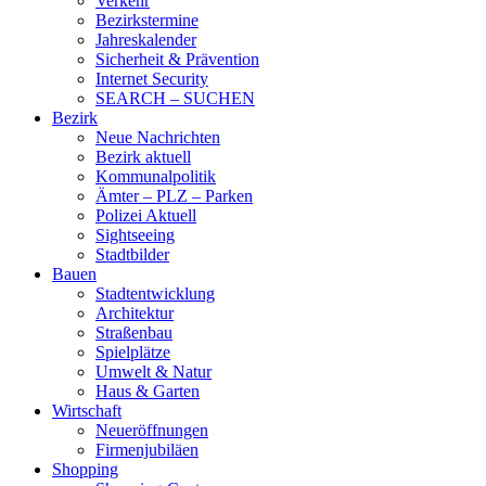
Verkehr
Bezirkstermine
Jahreskalender
Sicherheit & Prävention
Internet Security
SEARCH – SUCHEN
Bezirk
Neue Nachrichten
Bezirk aktuell
Kommunalpolitik
Ämter – PLZ – Parken
Polizei Aktuell
Sightseeing
Stadtbilder
Bauen
Stadtentwicklung
Architektur
Straßenbau
Spielplätze
Umwelt & Natur
Haus & Garten
Wirtschaft
Neueröffnungen
Firmenjubiläen
Shopping