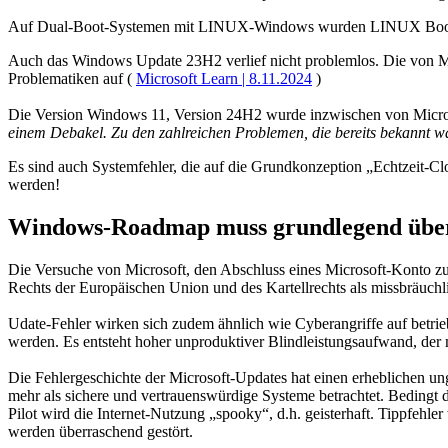
Auf Dual-Boot-Systemen mit LINUX-Windows wurden LINUX Bootloade
Auch das Windows Update 23H2 verlief nicht problemlos. Die von M
Problematiken auf (
Microsoft Learn | 8.11.2024
)
Die Version Windows 11, Version 24H2 wurde inzwischen von Microso
einem Debakel. Zu den zahlreichen Problemen, die bereits bekannt wa
Es sind auch Systemfehler, die auf die Grundkonzeption „Echtzeit
werden!
Windows-Roadmap muss grundlegend übe
Die Versuche von Microsoft, den Abschluss eines Microsoft-Konto zu 
Rechts der Europäischen Union und des Kartellrechts als missbräuchl
Udate-Fehler wirken sich zudem ähnlich wie Cyberangriffe auf betrie
werden. Es entsteht hoher unproduktiver Blindleistungsaufwand, de
Die Fehlergeschichte der Microsoft-Updates hat einen erheblichen un
mehr als sichere und vertrauenswürdige Systeme betrachtet. Bedingt
Pilot wird die Internet-Nutzung „spooky“, d.h. geisterhaft. Tippfe
werden überraschend gestört.