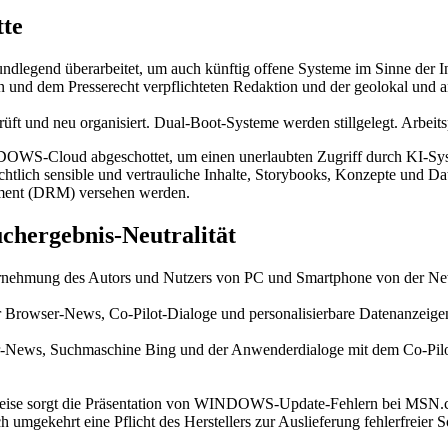
tte
legend überarbeitet, um auch künftig offene Systeme im Sinne der Int
en und dem Presserecht verpflichteten Redaktion und der geolokal und a
rprüft und neu organisiert. Dual-Boot-Systeme werden stillgelegt. Ar
WS-Cloud abgeschottet, um einen unerlaubten Zugriff durch KI-System
lich sensible und vertrauliche Inhalte, Storybooks, Konzepte und Date
ement (DRM) versehen werden.
chergebnis-Neutralität
rnehmung des Autors und Nutzers von PC und Smartphone von der New
ber Browser-News, Co-Pilot-Dialoge und personalisierbare Datenanzeige
er-News, Suchmaschine Bing und der Anwenderdialoge mit dem Co-Pilo
weise sorgt die Präsentation von WINDOWS-Update-Fehlern bei MSN.c
gekehrt eine Pflicht des Herstellers zur Auslieferung fehlerfreier S