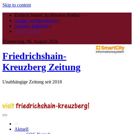
Skip to content
Einfach.SmartCity.Machen:Berlin!
-
Artikel veröffentlichen
|
Anzeige aufgeben
|
Autor werden
Donnerstag, 06. August 2026
Friedrichshain-
Kreuzberg Zeitung
Unabhängige Zeitung seit 2018
Aktuell