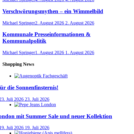
Verschwörungsmythen – ein Wimmelbild
Michael Springer
2. August 2026
2. August 2026
Kommunale Presseinformationen &
Kommunalpolitik
Michael Springer
1. August 2026
1. August 2026
Shopping News
für die Sonnenfinsternis!
23. Juli 2026
23. Juli 2026
ondon mit Summer Sale und neuer Kollektion
19. Juli 2026
19. Juli 2026