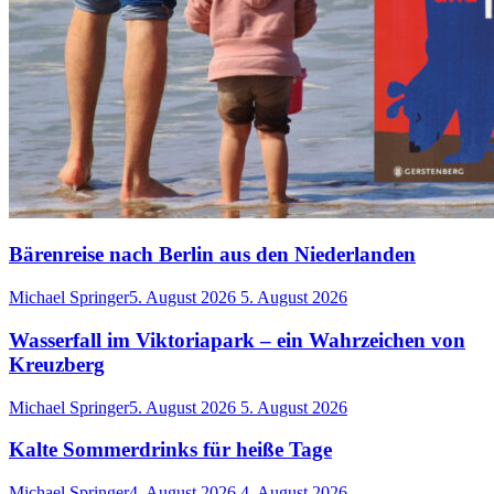
Bärenreise nach Berlin aus den Niederlanden
Michael Springer
5. August 2026
5. August 2026
Wasserfall im Viktoriapark – ein Wahrzeichen von
Kreuzberg
Michael Springer
5. August 2026
5. August 2026
Kalte Sommerdrinks für heiße Tage
Michael Springer
4. August 2026
4. August 2026