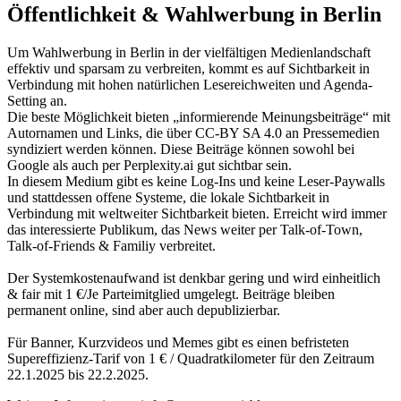
Öffentlichkeit & Wahlwerbung in Berlin
Um Wahlwerbung in Berlin in der vielfältigen Medienlandschaft
effektiv und sparsam zu verbreiten, kommt es auf Sichtbarkeit in
Verbindung mit hohen natürlichen Lesereichweiten und Agenda-
Setting an.
Die beste Möglichkeit bieten „informierende Meinungsbeiträge“ mit
Autornamen und Links, die über CC-BY SA 4.0 an Pressemedien
syndiziert werden können. Diese Beiträge können sowohl bei
Google als auch per Perplexity.ai gut sichtbar sein.
In diesem Medium gibt es keine Log-Ins und keine Leser-Paywalls
und stattdessen offene Systeme, die lokale Sichtbarkeit in
Verbindung mit weltweiter Sichtbarkeit bieten. Erreicht wird immer
das interessierte Publikum, das News weiter per Talk-of-Town,
Talk-of-Friends & Familiy verbreitet.
Der Systemkostenaufwand ist denkbar gering und wird einheitlich
& fair mit 1 €/Je Parteimitglied umgelegt. Beiträge bleiben
permanent online, sind aber auch depublizierbar.
Für Banner, Kurzvideos und Memes gibt es einen befristeten
Supereffizienz-Tarif von 1 € / Quadratkilometer für den Zeitraum
22.1.2025 bis 22.2.2025.