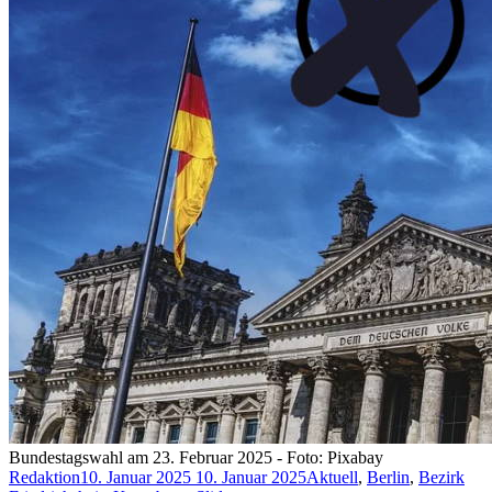
Bundestagswahl am 23. Februar 2025 - Foto: Pixabay
Redaktion
10. Januar 2025
10. Januar 2025
Aktuell
,
Berlin
,
Bezirk