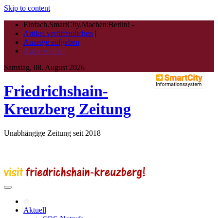
Skip to content
Einfach.SmartCity.Machen:Berlin!
-
Artikel veröffentlichen
|
Anzeige aufgeben
|
Autor werden
Samstag, 08. August 2026
Friedrichshain-
Kreuzberg Zeitung
Unabhängige Zeitung seit 2018
Aktuell