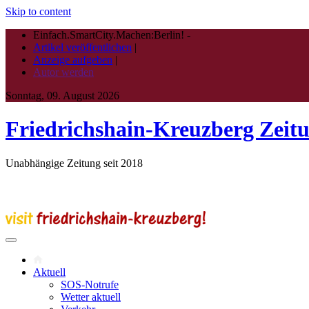
Skip to content
Einfach.SmartCity.Machen:Berlin!
-
Artikel veröffentlichen
|
Anzeige aufgeben
|
Autor werden
Sonntag, 09. August 2026
Friedrichshain-Kreuzberg Zeit
Unabhängige Zeitung seit 2018
Aktuell
SOS-Notrufe
Wetter aktuell