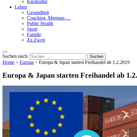
Kiezkultur
Leben
Gesundheit
Coaching, Meetups …
Public Health
Sport
Familie
Zu Zweit
Suchen nach:
Home
>
Europa
>
Europa & Japan starten Freihandel ab 1.2.2019
Europa & Japan starten Freihandel ab 1.2