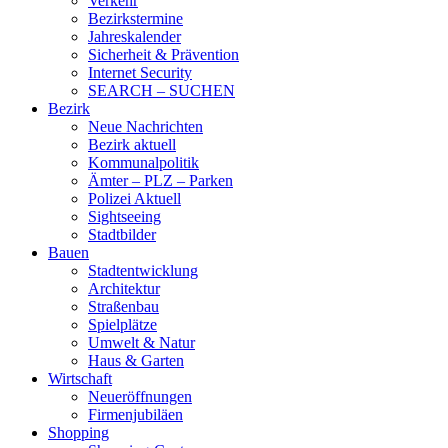
Verkehr
Bezirkstermine
Jahreskalender
Sicherheit & Prävention
Internet Security
SEARCH – SUCHEN
Bezirk
Neue Nachrichten
Bezirk aktuell
Kommunalpolitik
Ämter – PLZ – Parken
Polizei Aktuell
Sightseeing
Stadtbilder
Bauen
Stadtentwicklung
Architektur
Straßenbau
Spielplätze
Umwelt & Natur
Haus & Garten
Wirtschaft
Neueröffnungen
Firmenjubiläen
Shopping