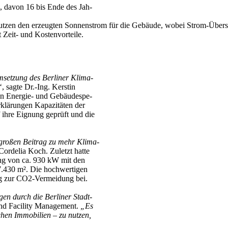
 davon 16 bis Ende des Jah-
.
nutzen den erzeugten Sonnenstrom für die Gebäude, wobei Strom-Übersch
 Zeit- und Kostenvorteile.
Umsetzung des Berliner Klima-
“
, sagte Dr.-Ing. Kerstin
en Energie- und Gebäudespe-
erklärungen Kapazitäten der
ihre Eignung geprüft und die
 großen Beitrag zu mehr Klima-
Cordelia Koch. Zuletzt hatte
ung von ca. 930 kW mit den
 7.430 m². Die hochwertigen
ig zur CO2-Vermeidung bei.
gen durch die Berliner Stadt-
 und Facility Management.
„Es
chen Immobilien – zu nutzen,