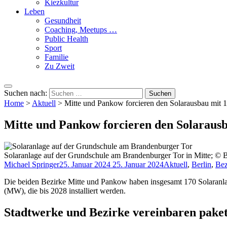
Kiezkultur
Leben
Gesundheit
Coaching, Meetups …
Public Health
Sport
Familie
Zu Zweit
Suchen nach:
Home
>
Aktuell
>
Mitte und Pankow forcieren den Solarausbau mit 
Mitte und Pankow forcieren den Solarausb
Solaranlage auf der Grundschule am Brandenburger Tor in Mitte; © B
Michael Springer
25. Januar 2024
25. Januar 2024
Aktuell
,
Berlin
,
Bez
Die beiden Bezirke Mitte und Pankow haben insgesamt 170 Solaranlag
(MW), die bis 2028 installiert werden.
Stadtwerke und Bezirke vereinbaren paket