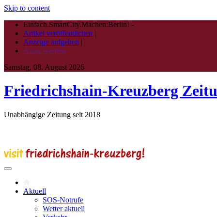
Skip to content
Einfach.SmartCity.Machen:Berlin!
-
Artikel veröffentlichen
|
Anzeige aufgeben
|
Autor werden
Samstag, 08. August 2026
Friedrichshain-Kreuzberg Zeit
Unabhängige Zeitung seit 2018
Aktuell
SOS-Notrufe
Wetter aktuell