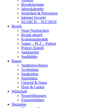
Verkehr
Bezirkstermine
Jahreskalender
Sicherheit & Prävention
Internet Security
SEARCH – SUCHEN
Bezirk
Neue Nachrichten
Bezirk aktuell
Kommunalpolitik
Ämter – PLZ – Parken
Polizei Aktuell
Sightseeing
Stadtbilder
Bauen
Stadtentwicklung
Architektur
Straßenbau
Spielplätze
Umwelt & Natur
Haus & Garten
Wirtschaft
Neueröffnungen
Firmenjubiläen
Shopping