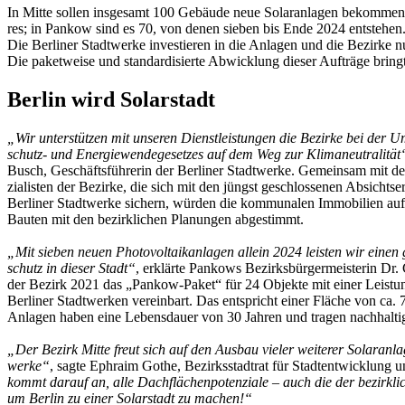
In Mitte sollen insgesamt 100 Gebäude neue Solaranlagen bekommen,
res; in Pankow sind es 70, von denen sieben bis Ende 2024 entstehen
Die Berliner Stadtwerke investieren in die Anlagen und die Bezirke 
Die paketweise und standardisierte Abwicklung dieser Aufträge bringt
Berlin wird Solarstadt
„Wir unterstützen mit unseren Dienstleistungen die Bezirke bei der 
schutz- und Energiewendegesetzes auf dem Weg zur Klimaneutralität
Busch, Geschäftsführerin der Berliner Stadtwerke. Gemeinsam mit d
zialisten der Bezirke, die sich mit den jüngst geschlossenen Absichts
Berliner Stadtwerke sichern, würden die kommunalen Immobilien auf 
Bauten mit den bezirklichen Planungen abgestimmt.
„Mit sieben neuen Photovoltaikanlagen allein 2024 leisten wir einen
schutz in dieser Stadt“
, erklärte Pankows Bezirksbürgermeisterin Dr. 
der Bezirk 2021 das „Pankow-Paket“ für 24 Objekte mit einer Leist
Berliner Stadtwerken vereinbart. Das entspricht einer Fläche von ca.
Anlagen haben eine Lebensdauer von 30 Jahren und tragen nachhalt
„Der Bezirk Mitte freut sich auf den Ausbau vieler weiterer Solaranla
werke“
, sagte Ephraim Gothe, Bezirksstadtrat für Stadtentwicklung
kommt darauf an, alle Dachflächenpotenziale – auch die der bezirkli
um Berlin zu einer Solarstadt zu machen!“