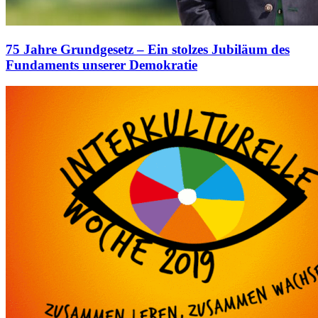
75 Jahre Grundgesetz – Ein stolzes Jubiläum des
Fundaments unserer Demokratie