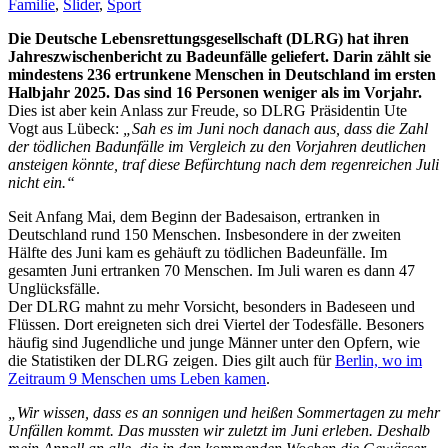
Familie
,
Slider
,
Sport
Die Deutsche Lebensrettungsgesellschaft (DLRG) hat ihren
Jahreszwischenbericht zu Badeunfälle geliefert. Darin zählt sie
mindestens 236 ertrunkene Menschen in Deutschland im ersten
Halbjahr 2025. Das sind 16 Personen weniger als im Vorjahr.
Dies ist aber kein Anlass zur Freude, so DLRG Präsidentin Ute
Vogt aus Lübeck:
„Sah es im Juni noch danach aus, dass die Zahl
der tödlichen Badunfälle im Vergleich zu den Vorjahren deutlichen
ansteigen könnte, traf diese Befürchtung nach dem regenreichen Juli
nicht ein.“
Seit Anfang Mai, dem Beginn der Badesaison, ertranken in
Deutschland rund 150 Menschen. Insbesondere in der zweiten
Hälfte des Juni kam es gehäuft zu tödlichen Badeunfälle. Im
gesamten Juni ertranken 70 Menschen. Im Juli waren es dann 47
Unglücksfälle.
Der DLRG mahnt zu mehr Vorsicht, besonders in Badeseen und
Flüssen. Dort ereigneten sich drei Viertel der Todesfälle. Besoners
häufig sind Jugendliche und junge Männer unter den Opfern, wie
die Statistiken der DLRG zeigen. Dies gilt auch für
Berlin, wo im
Zeitraum 9 Menschen ums Leben kamen
.
„Wir wissen, dass es an sonnigen und heißen Sommertagen zu mehr
Unfällen kommt. Das mussten wir zuletzt im Juni erleben. Deshalb