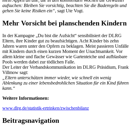
mein Appell an alle, die in den kommenden Wochen die Gewässer
aufsuchen: Bleiben Sie vorsichtig, beachten Sie die Baderegeln und
gehen Sie keine Risiken ein“
, sagt Ute Vogt.
Mehr Vorsicht bei planschenden Kindern
In der Kampagne „Du bist die Aufsicht“ sensibilisiert der DLRG
Eltern, ihre Kinder gut zu beaufsichtigen. Acht Kinder bis zehn
Jahren waren unter den Opfern zu beklagen. Meist passieren Unfälle
mit Kindern durch einen kurzen Moment der Unachtsamkeit. Vor
allem kleine und flache Gewässer wie Gartenteiche und aufblasbare
Pools werden dabei zur tödlichen Falle.
Der Leiter der Verbandskommunikation im DLRG Präsidium, Frank
Villmow sagt:
„Eltern unterschätzen immer wieder, wie schnell ein wenig
Ablenkung zu einer lebensbedrohlichen Situation für ein Kind führen
kann.“
Weitere Informationen:
www.dlrg.de/statistik-ertrinken/zwischenbilanz
Beitragsnavigation