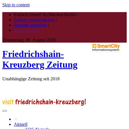
Skip to content
Einfach.SmartCity.Machen:Berlin!
-
Artikel veröffentlichen
|
Anzeige aufgeben
|
Autor werden
Donnerstag, 06. August 2026
Friedrichshain-
Kreuzberg Zeitung
Unabhängige Zeitung seit 2018
Aktuell