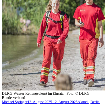
DLRG-Wasser-Rettungsdienst im Einsatz - Foto: © DLRG
Bundesverband
Michael Springer
12. August 2025
12. August 2025
Aktuell
,
Berlin
,