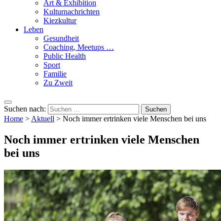
Art & Exhibition
Kulturnachrichten
Kiezkultur
Leben
Gesundheit
Coaching, Meetups …
Public Health
Sport
Familie
Zu Zweit
Suchen nach:
Home
>
Aktuell
>
Noch immer ertrinken viele Menschen bei uns
Noch immer ertrinken viele Menschen
bei uns