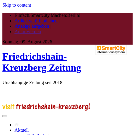
Skip to content
Einfach.SmartCity.Machen:Berlin!
-
Artikel veröffentlichen
|
Anzeige aufgeben
|
Autor werden
Sonntag, 09. August 2026
Friedrichshain-
Kreuzberg Zeitung
Unabhängige Zeitung seit 2018
Aktuell