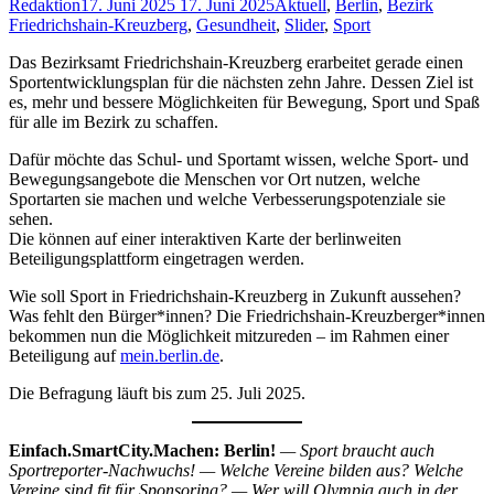
Redaktion
17. Juni 2025
17. Juni 2025
Aktuell
,
Berlin
,
Bezirk
Friedrichshain-Kreuzberg
,
Gesundheit
,
Slider
,
Sport
Das Bezirksamt Friedrichshain-Kreuzberg erarbeitet gerade einen
Sportentwicklungsplan für die nächsten zehn Jahre. Dessen Ziel ist
es, mehr und bessere Möglichkeiten für Bewegung, Sport und Spaß
für alle im Bezirk zu schaffen.
Dafür möchte das Schul- und Sportamt wissen, welche Sport- und
Bewegungsangebote die Menschen vor Ort nutzen, welche
Sportarten sie machen und welche Verbesserungspotenziale sie
sehen.
Die können auf einer interaktiven Karte der berlinweiten
Beteiligungsplattform eingetragen werden.
Wie soll Sport in Friedrichshain-Kreuzberg in Zukunft aussehen?
Was fehlt den Bürger*innen? Die Friedrichshain-Kreuzberger*innen
bekommen nun die Möglichkeit mitzureden – im Rahmen einer
Beteiligung auf
mein.berlin.de
.
Die Befragung läuft bis zum 25. Juli 2025.
Einfach.SmartCity.Machen: Berlin!
— Sport braucht auch
Sportreporter-Nachwuchs! — Welche Vereine bilden aus? Welche
Vereine sind fit für Sponsoring? — Wer will Olympia auch in der