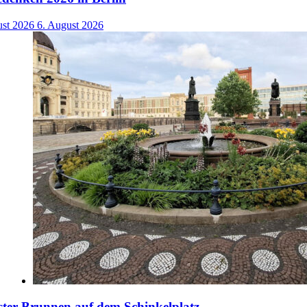
ust 2026
6. August 2026
ster Brunnen auf dem Schinkelplatz