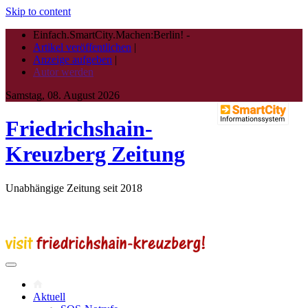
Skip to content
Einfach.SmartCity.Machen:Berlin!
-
Artikel veröffentlichen
|
Anzeige aufgeben
|
Autor werden
Samstag, 08. August 2026
Friedrichshain-
Kreuzberg Zeitung
Unabhängige Zeitung seit 2018
Aktuell