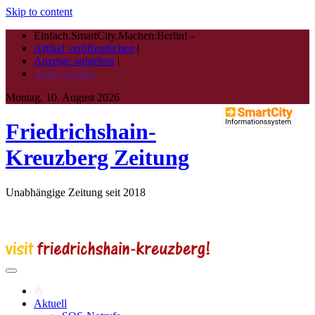
Skip to content
Einfach.SmartCity.Machen:Berlin!
-
Artikel veröffentlichen
|
Anzeige aufgeben
|
Autor werden
Montag, 10. August 2026
Friedrichshain-
Kreuzberg Zeitung
Unabhängige Zeitung seit 2018
Aktuell