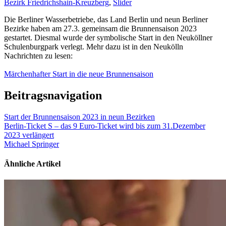
Bezirk Friedrichshain-Kreuzberg
,
Slider
Die Berliner Wasserbetriebe, das Land Berlin und neun Berliner
Bezirke haben am 27.3. gemeinsam die Brunnensaison 2023
gestartet. Diesmal wurde der symbolische Start in den Neuköllner
Schulenburgpark verlegt. Mehr dazu ist in den Neukölln
Nachrichten zu lesen:
Märchenhafter Start in die neue Brunnensaison
Beitragsnavigation
Start der Brunnensaison 2023 in neun Bezirken
Berlin-Ticket S – das 9 Euro-Ticket wird bis zum 31.Dezember
2023 verlängert
Michael Springer
Ähnliche Artikel