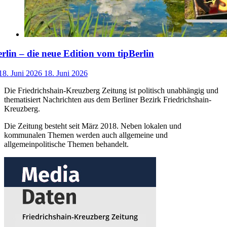
lin – die neue Edition vom tipBerlin
18. Juni 2026
18. Juni 2026
Die Friedrichshain-Kreuzberg Zeitung ist politisch unabhängig und
thematisiert Nachrichten aus dem Berliner Bezirk Friedrichshain-
Kreuzberg.
Die Zeitung besteht seit März 2018. Neben lokalen und
kommunalen Themen werden auch allgemeine und
allgemeinpolitische Themen behandelt.