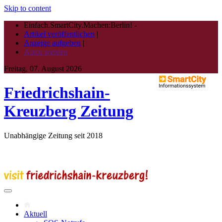
Skip to content
Einfach.SmartCity.Machen:Berlin!
-
Artikel veröffentlichen
|
Anzeige aufgeben
|
Autor werden
Freitag, 07. August 2026
Friedrichshain-
Kreuzberg Zeitung
Unabhängige Zeitung seit 2018
Aktuell