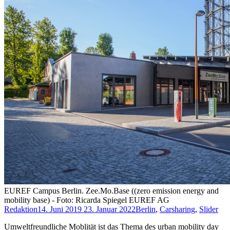
EUREF Campus Berlin. Zee.Mo.Base ((zero emission energy and
mobility base) - Foto: Ricarda Spiegel EUREF AG
Redaktion
14. Juni 2019
23. Januar 2022
Berlin
,
Carsharing
,
Slider
Umweltfreundliche Moblität ist das Thema des urban mobility day