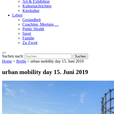
Art & Exhibition
Kulturnachrichten
Kiezkultur
Leben
Gesundheit
Coaching, Meetups …
Public Health
Sport
Familie
Zu Zweit
Suchen nach:
Home
>
Berlin
>
urban mobility day 15. Juni 2019
urban mobility day 15. Juni 2019