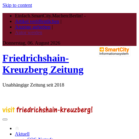
Skip to content
Einfach.SmartCity.Machen:Berlin!
-
Artikel veröffentlichen
|
Anzeige aufgeben
|
Autor werden
Donnerstag, 06. August 2026
Friedrichshain-
Kreuzberg Zeitung
Unabhängige Zeitung seit 2018
Aktuell