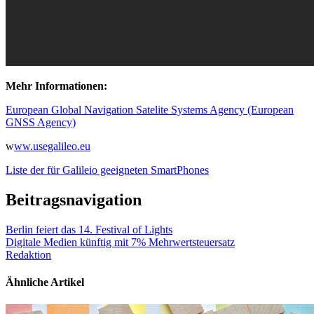
Mehr Informationen:
European Global Navigation Satelite Systems Agency (European
GNSS Agency)
w
ww.usegalileo.eu
Liste der für Galileio geeigneten SmartPhones
Beitragsnavigation
Berlin feiert das 14. Festival of Lights
Digitale Medien künftig mit 7% Mehrwertsteuersatz
Redaktion
Ähnliche Artikel