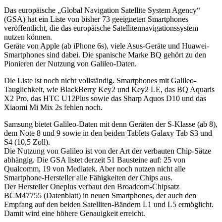
Das europäische „Global Navigation Satellite System Agency“
(GSA) hat ein Liste von bisher 73 geeigneten Smartphones
veröffentlicht, die das europäische Satellitennavigationssystem
nutzen können.
Geräte von Apple (ab iPhone 6s), viele Asus-Geräte und Huawei-
Smartphones sind dabei. Die spanische Marke BQ gehört zu den
Pionieren der Nutzung von Galileo-Daten.
Die Liste ist noch nicht vollständig. Smartphones mit Galileo-
Tauglichkeit, wie BlackBerry Key2 und Key2 LE, das BQ Aquaris
X2 Pro, das HTC U12Plus sowie das Sharp Aquos D10 und das
Xiaomi Mi Mix 2s fehlen noch.
Samsung bietet Galileo-Daten mit denn Geräten der S-Klasse (ab 8),
dem Note 8 und 9 sowie in den beiden Tablets Galaxy Tab S3 und
S4 (10,5 Zoll).
Die Nutzung von Galileo ist von der Art der verbauten Chip-Sätze
abhängig. Die GSA listet derzeit 51 Bausteine auf: 25 von
Qualcomm, 19 von Mediatek. Aber noch nutzen nicht alle
Smartphone-Hersteller alle Fähigkeiten der Chips aus.
Der Hersteller Oneplus verbaut den Broadcom-Chipsatz
BCM47755 (Datenblatt) in neuen Smartphones, der auch den
Empfang auf den beiden Satelliten-Bändern L1 und L5 ermöglicht.
Damit wird eine höhere Genauigkeit erreicht.