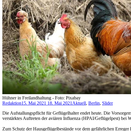
Hühner in Freilandhaltung - Foto: Pixabay
Redaktion
15. Mai 2021
18. Mai 2021
Aktuell
,
Berlin
,
Slider
Die Aufstallungspflicht für Geflügelhalter endet heute. Die Vorsor
verstärktes Auftreten der aviären Influenza (HPAI/Geflügelpest) bei 
Zum Schutz der Hausgeflügelbestände vor dem gefährlichen Erreger h