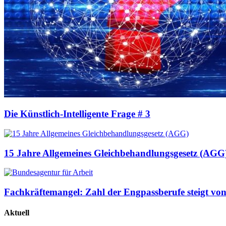
Die Künstlich-Intelligente Frage # 3
15 Jahre Allgemeines Gleichbehandlungsgesetz (AGG
Fachkräftemangel: Zahl der Engpassberufe steigt von
Aktuell