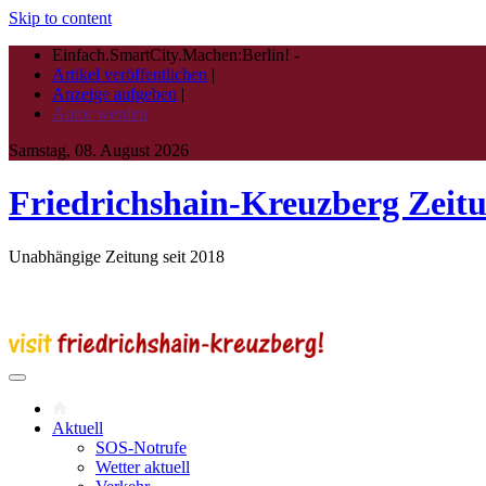
Skip to content
Einfach.SmartCity.Machen:Berlin!
-
Artikel veröffentlichen
|
Anzeige aufgeben
|
Autor werden
Samstag, 08. August 2026
Friedrichshain-Kreuzberg Zeit
Unabhängige Zeitung seit 2018
Aktuell
SOS-Notrufe
Wetter aktuell