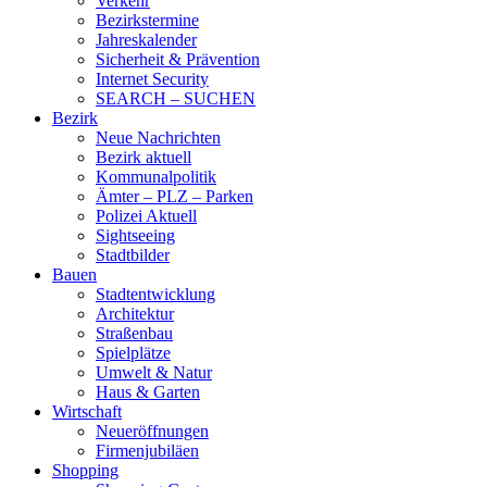
Verkehr
Bezirkstermine
Jahreskalender
Sicherheit & Prävention
Internet Security
SEARCH – SUCHEN
Bezirk
Neue Nachrichten
Bezirk aktuell
Kommunalpolitik
Ämter – PLZ – Parken
Polizei Aktuell
Sightseeing
Stadtbilder
Bauen
Stadtentwicklung
Architektur
Straßenbau
Spielplätze
Umwelt & Natur
Haus & Garten
Wirtschaft
Neueröffnungen
Firmenjubiläen
Shopping