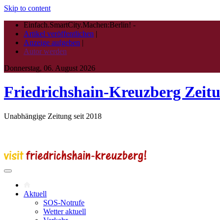
Skip to content
Einfach.SmartCity.Machen:Berlin!
-
Artikel veröffentlichen
|
Anzeige aufgeben
|
Autor werden
Donnerstag, 06. August 2026
Friedrichshain-Kreuzberg Zeit
Unabhängige Zeitung seit 2018
Aktuell
SOS-Notrufe
Wetter aktuell