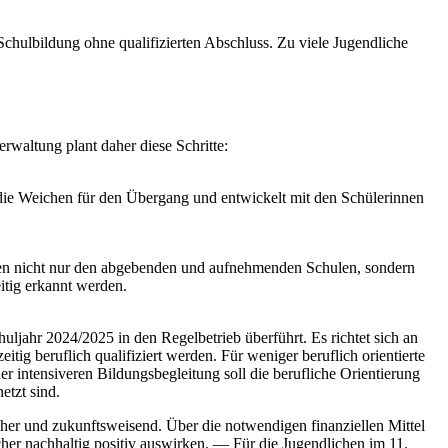
hulbildung ohne qualifizierten Abschluss. Zu viele Jugendliche
rwaltung plant daher diese Schritte:
g die Weichen für den Übergang und entwickelt mit den Schülerinnen
den nicht nur den abgebenden und aufnehmenden Schulen, sondern
itig erkannt werden.
jahr 2024/2025 in den Regelbetrieb überführt. Es richtet sich an
itig beruflich qualifiziert werden. Für weniger beruflich orientierte
r intensiveren Bildungsbegleitung soll die berufliche Orientierung
etzt sind.
cher und zukunftsweisend. Über die notwendigen finanziellen Mittel
her nachhaltig positiv auswirken. — Für die Jugendlichen im 11.