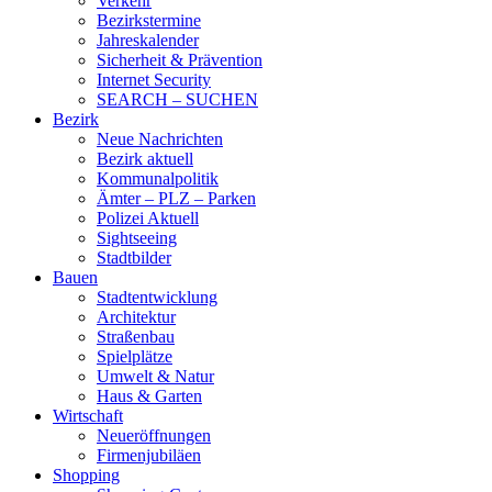
Verkehr
Bezirkstermine
Jahreskalender
Sicherheit & Prävention
Internet Security
SEARCH – SUCHEN
Bezirk
Neue Nachrichten
Bezirk aktuell
Kommunalpolitik
Ämter – PLZ – Parken
Polizei Aktuell
Sightseeing
Stadtbilder
Bauen
Stadtentwicklung
Architektur
Straßenbau
Spielplätze
Umwelt & Natur
Haus & Garten
Wirtschaft
Neueröffnungen
Firmenjubiläen
Shopping