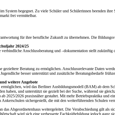
 System begegnet. Zu viele Schüler und Schülerinnen beenden ihre Sc
arkt frei vermittelbar.
Verantwortung für ihre berufliche Zukunft zu übernehmen. Die Bildungsve
chuljahr 2024/25
ine verbindliche Anschlussberatung und –dokumentation stellt zukünfti
ne gezieltere Beratung zu ermöglichen. Anschlussrelevante Daten wer
ugendliche besser unterstützt und zusätzliche Beratungsbedarfe frühze
 und weitere Angebote
 ermöglichen, wird das Berliner Ausbildungsmodell (BAM) ab dem Schul
n haben, und unterstützt sie gezielt bei der Suche, während sie gleichze
 ab 2025/2026 praxisnäher gestaltet. Mit mehr Betriebspraktika und eine
Ankerschulen sichergestellt, die mit den weiterführenden Schulen vern
n das Abgeordnetenhaus weitergeleitet. Die Verabschiedung gilt als si
irtschaft wird sich eine verbesserte Fachkräftebildung jedoch ganz sic