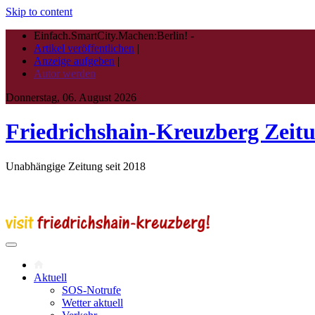
Skip to content
Einfach.SmartCity.Machen:Berlin!
-
Artikel veröffentlichen
|
Anzeige aufgeben
|
Autor werden
Donnerstag, 06. August 2026
Friedrichshain-Kreuzberg Zeit
Unabhängige Zeitung seit 2018
Aktuell
SOS-Notrufe
Wetter aktuell