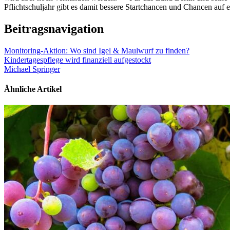
Pflichtschuljahr gibt es damit bessere Startchancen und Chancen auf e
Beitragsnavigation
Monitoring-Aktion: Wo sind Igel & Maulwurf zu finden?
Kindertagespflege wird finanziell aufgestockt
Michael Springer
Ähnliche Artikel