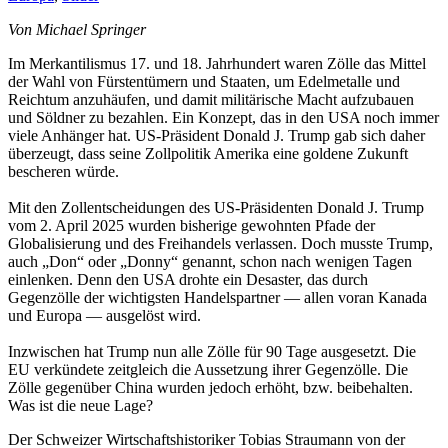
Von Michael Springer
Im Merkantilismus 17. und 18. Jahrhundert waren Zölle das Mittel
der Wahl von Fürstentümern und Staaten, um Edelmetalle und
Reichtum anzuhäufen, und damit militärische Macht aufzubauen
und Söldner zu bezahlen. Ein Konzept, das in den USA noch immer
viele Anhänger hat. US-Präsident Donald J. Trump gab sich daher
überzeugt, dass seine Zollpolitik Amerika eine goldene Zukunft
bescheren würde.
Mit den Zollentscheidungen des US-Präsidenten Donald J. Trump
vom 2. April 2025 wurden bisherige gewohnten Pfade der
Globalisierung und des Freihandels verlassen. Doch musste Trump,
auch „Don“ oder „Donny“ genannt, schon nach wenigen Tagen
einlenken. Denn den USA drohte ein Desaster, das durch
Gegenzölle der wichtigsten Handelspartner — allen voran Kanada
und Europa — ausgelöst wird.
Inzwischen hat Trump nun alle Zölle für 90 Tage ausgesetzt. Die
EU verkündete zeitgleich die Aussetzung ihrer Gegenzölle. Die
Zölle gegenüber China wurden jedoch erhöht, bzw. beibehalten.
Was ist die neue Lage?
Der Schweizer Wirtschaftshistoriker Tobias Straumann von der