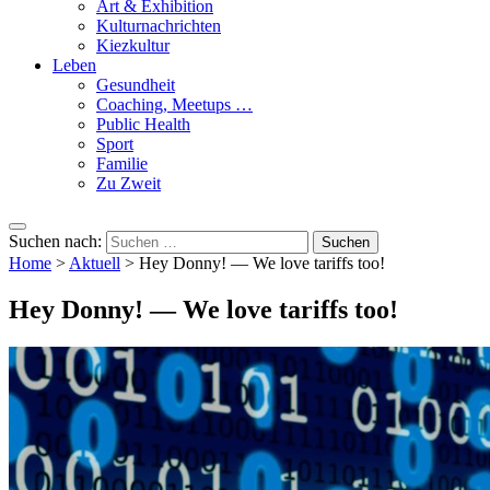
Art & Exhibition
Kulturnachrichten
Kiezkultur
Leben
Gesundheit
Coaching, Meetups …
Public Health
Sport
Familie
Zu Zweit
Suchen nach:
Home
>
Aktuell
>
Hey Donny! — We love tariffs too!
Hey Donny! — We love tariffs too!