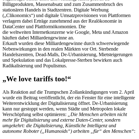
Billigprodukten, Massenabsatz und zum Zusammenbruch des
stationären Handels in Stadtzentren. Digitale Werbung
(„Clikonomics“) und digitale Umsatzprovisionen von Plattformen
verlagern dabei Erträge zunehmend aus der Realökonomie in
DataCenter und Plattformökomomien. Die
die weltweiten Internetkonzerne wie Google, Meta und Amazon
häuften dabei Milliardengewinne an.
Erkauft wurden diese Milliardengewinne durch schwerwiegende
Nebenwirkungen in den realen Märkten vor Ort. Sterbende
Handelszentren, Dead-Malls, De-Urbanisierung, Mietsteigerungen
und Spekulation und das Lokalpresse-Sterben bewirken auch
Radikalisierung und Populismus.
„We love tariffs too!“
Als Reaktion auf die Trumpschen Zollankündigungen vom 2. April
wurde ein Beitrag veröffentlicht, der ein Fenster für eine intelligente
Weiterentwicklung der Digitalisierung öffnet. De-Urbanisierung
kann nur gestoppt werden, wenn Städte und Metropolen lokale
Werschöpfung selbst optimieren:
„Die Menschen arbeiten nicht
mehr für Digitalisierung und externe Daten-Center, sondern
umgekehrt: die Digitalisierung, Künstliche Intelligenz und
autonome Roboter („Humanoids“) arbeiten „für“ den Menschen“
: