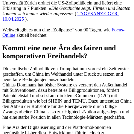
Universität Zürich ordnet die US-Zollpolitik ein und liefert eine
Erklärung in 7 Punkten:
«Die Geschichte zeigt: Firmen und Staaten
können sich immer wieder anpassen»
(
TAGESANZEIGER |
10.04.2025
).
Weltweit gibt es nun eine „Zollpause“ von 90 Tagen, wie
Focus-
Online
aktuell berichtet.
Kommt eine neue Ära des fairen und
komparativen Freihandels?
Die erratische Zollpolitik von Trump hat nun vorerst ein Zeitfenster
geschaffen, um China im Welthandel unter Druck zu setzen und
neue faire Bedingungen auszuhandeln.
Chinas Dominanz hat bisher System: es verzerrt den Außenhandel
mit Subventionen, dazu betreibt es Billigproduktionen, fördert
Patentdiebstahl und setzt auf direkten eCommerce (D2C) mit
Billigprodukten wie bei SHEIN und TEMU. Dazu unterstützt China
den Abbau der Rohstoffe für die Energiewende durch billige
Zwangsarbeiter. China ist so zur Hightech-Nation aufgestiegen und
hat eine starke Position in allen Technologie-Märkten geschaffen.
Eine Ära der Digitalisierung und der Plattformökonomien
begünstigte bisher diese Entwicklung, führte jedoch zu