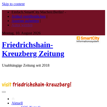
Skip to content
Einfach.SmartCity.Machen:Berlin!
-
Artikel veröffentlichen
|
Anzeige aufgeben
|
Autor werden
Montag, 10. August 2026
Friedrichshain-
Kreuzberg Zeitung
Unabhängige Zeitung seit 2018
Aktuell