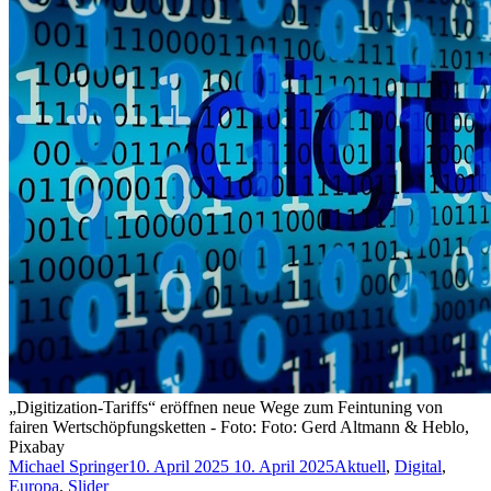
„Digitization-Tariffs“ eröffnen neue Wege zum Feintuning von
fairen Wertschöpfungsketten - Foto: Foto: Gerd Altmann & Heblo,
Pixabay
Michael Springer
10. April 2025
10. April 2025
Aktuell
,
Digital
,
Europa
,
Slider