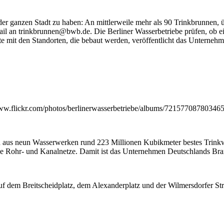
 der ganzen Stadt zu haben: An mittlerweile mehr als 90 Trinkbrunnen,
Mail an trinkbrunnen@bwb.de. Die Berliner Wasserbetriebe prüfen, ob 
ste mit den Standorten, die bebaut werden, veröffentlicht das Untern
//www.flickr.com/photos/berlinerwasserbetriebe/albums/72157708780346
lich aus neun Wasserwerken rund 223 Millionen Kubikmeter bestes Trink
 Rohr- und Kanalnetze. Damit ist das Unternehmen Deutschlands Branc
uf dem Breitscheidplatz, dem Alexanderplatz und der Wilmersdorfer Str