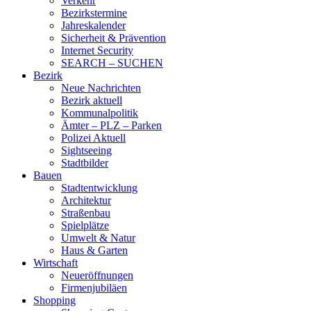
Verkehr
Bezirkstermine
Jahreskalender
Sicherheit & Prävention
Internet Security
SEARCH – SUCHEN
Bezirk
Neue Nachrichten
Bezirk aktuell
Kommunalpolitik
Ämter – PLZ – Parken
Polizei Aktuell
Sightseeing
Stadtbilder
Bauen
Stadtentwicklung
Architektur
Straßenbau
Spielplätze
Umwelt & Natur
Haus & Garten
Wirtschaft
Neueröffnungen
Firmenjubiläen
Shopping