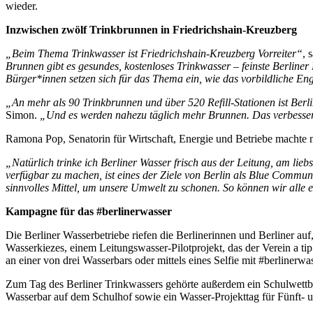
wieder.
Inzwischen zwölf Trinkbrunnen in Friedrichshain-Kreuzberg
„Beim Thema Trinkwasser ist Friedrichshain-Kreuzberg Vorreiter“
, 
Brunnen gibt es gesundes, kostenloses Trinkwasser – feinste Berline
Bürger*innen setzen sich für das Thema ein, wie das vorbildliche E
„An mehr als 90 Trinkbrunnen und über 520 Refill-Stationen ist Berli
Simon.
„Und es werden nahezu täglich mehr Brunnen. Das verbessert 
Ramona Pop, Senatorin für Wirtschaft, Energie und Betriebe machte na
„Natürlich trinke ich Berliner Wasser frisch aus der Leitung, am li
verfügbar zu machen, ist eines der Ziele von Berlin als Blue Comm
sinnvolles Mittel, um unsere Umwelt zu schonen. So können wir alle e
Kampagne für das #berlinerwasser
Die Berliner Wasserbetriebe riefen die Berlinerinnen und Berliner au
Wasserkiezes, einem Leitungswasser-Pilotprojekt, das der Verein a t
an einer von drei Wasserbars oder mittels eines Selfie mit #berlinerw
Zum Tag des Berliner Trinkwassers gehörte außerdem ein Schulwettbe
Wasserbar auf dem Schulhof sowie ein Wasser-Projekttag für Fünft- un