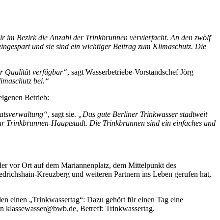
ir im Bezirk die Anzahl der Trinkbrunnen vervierfacht. An den zwölf
ingespart und sie sind ein wichtiger Beitrag zum Klimaschutz. Die
er Qualität verfügbar“
, sagt Wasserbetriebe-Vorstandschef Jörg
limaschutz bei.“
eigenen Betrieb:
natsverwaltung“
, sagt sie.
„Das gute Berliner Trinkwasser stadtweit
r Trinkbrunnen-Hauptstadt. Die Trinkbrunnen sind ein einfaches und
eder vor Ort auf dem Mariannenplatz, dem Mittelpunkt des
iedrichshain-Kreuzberg und weiteren Partnern ins Leben gerufen hat,
en einen „Trinkwassertag“: Dazu gehört für einen Tag eine
 an klassewasser@bwb.de, Betreff: Trinkwassertag.