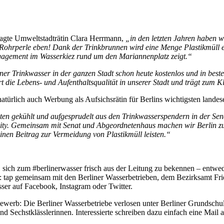
sagte Umweltstadträtin Clara Herrmann,
„in den letzten Jahren haben w
r Rohrperle eben! Dank der Trinkbrunnen wird eine Menge Plastikmüll e
ngagement im Wasserkiez rund um den Mariannenplatz zeigt.“
ner Trinkwasser in der ganzen Stadt schon heute kostenlos und in best
die Lebens- und Aufenthaltsqualität in unserer Stadt und trägt zum K
türlich auch Werbung als Aufsichsrätin für Berlins wichtigsten landes
ebsten gekühlt und aufgesprudelt aus den Trinkwasserspendern in der Se
unity. Gemeinsam mit Senat und Abgeordnetenhaus machen wir Berlin zu
inen Beitrag zur Vermeidung von Plastikmüll leisten.“
f, sich zum #berlinerwasser frisch aus der Leitung zu bekennen – entw
ip: tap gemeinsam mit den Berliner Wasserbetrieben, dem Bezirksamt Fr
asser auf Facebook, Instagram oder Twitter.
werb: Die Berliner Wasserbetriebe verlosen unter Berliner Grundschul
d Sechstklässlerinnen. Interessierte schreiben dazu einfach eine Mail