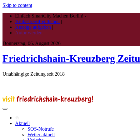
Skip to content
Einfach.SmartCity.Machen:Berlin!
-
Artikel veröffentlichen
|
Anzeige aufgeben
|
Autor werden
Donnerstag, 06. August 2026
Friedrichshain-Kreuzberg Zeit
Unabhängige Zeitung seit 2018
Aktuell
SOS-Notrufe
Wetter aktuell